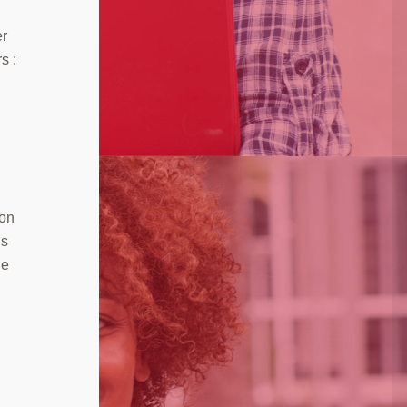
er
s :
ion
ns
de