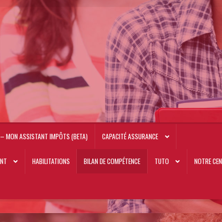
– MON ASSISTANT IMPÔTS (BETA)
CAPACITÉ ASSURANCE
ANT
HABILITATIONS
BILAN DE COMPÉTENCE
TUTO
NOTRE CEN