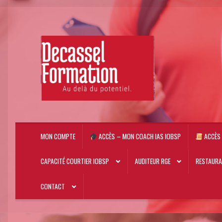
Aller
Aller
à
au
la
contenu
navigation
MON COMPTE
ACCÈS – MON COACH IAS IOBSP
ACCÈS 
CAPACITÉ COURTIER IOBSP
AUDITEUR RGE
RESTAUR
CONTACT