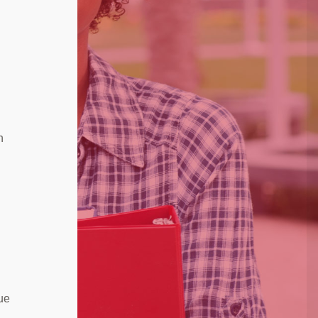
n
vue