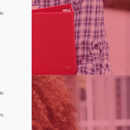
de
de
es