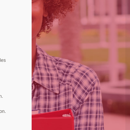
les
n.
on.