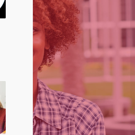
uel
:
9,00.