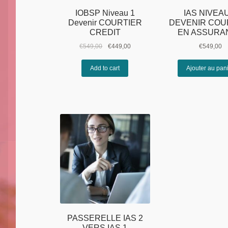
IOBSP Niveau 1
IAS NIVEAU
Devenir COURTIER
DEVENIR COU
CREDIT
EN ASSURA
Le
Le
€
549,00
€
449,00
€
549,00
prix
prix
initial
actuel
Add to cart
Ajouter au pan
était :
est :
€549,00.
€449,00.
PASSERELLE IAS 2
VERS IAS 1