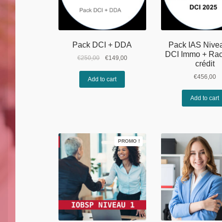
Pack DCI + DDA
Pack IAS Nive
DCI Immo + Rac
Le
Le
€
250,00
€
149,00
crédit
prix
prix
initial
actuel
€
456,00
Add to cart
était :
est :
€250,00.
€149,00.
Add to cart
PROMO !