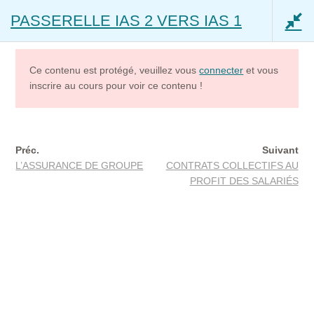
PASSERELLE IAS 2 VERS IAS 1
Aller
Aller
Menu
à
au
stions
01 hour 30 min
la
contenu
navigation
Ce contenu est protégé, veuillez vous
connecter
et vous
inscrire au cours pour voir ce contenu !
Mon compte
Accès – Mon Coach IAS IOBSP
Préc.
Suivant
L’ASSURANCE DE GROUPE
CONTRATS COLLECTIFS AU
Accueil
Cours
PASSERELLE IAS 2 VERS IAS 1
Accès – Mon Assistant impôts (beta)
PROFIT DES SALARIÉS
tions
45 min
Ouvrir
Capacité Assurance
le
menu
Être Courtier en assurance IAS Niveau 1
enfant
Être mandataire en assurance – IAS Niveau 2
1
IAS Niveau 3