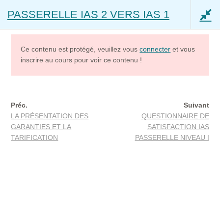
PASSERELLE IAS 2 VERS IAS 1
Aller
Aller
Menu
à
au
la
contenu
navigation
Ce contenu est protégé, veuillez vous
connecter
et vous
inscrire au cours pour voir ce contenu !
questions
45 min
Mon compte
Accès – Mon Coach IAS IOBSP
Préc.
Suivant
LA PRÉSENTATION DES
QUESTIONNAIRE DE
Accueil
Cours
PASSERELLE IAS 2 VERS IAS 1
Accès – Mon Assistant impôts (beta)
GARANTIES ET LA
SATISFACTION IAS
TARIFICATION
PASSERELLE NIVEAU I
Ouvrir
Capacité Assurance
le
menu
Être Courtier en assurance IAS Niveau 1
tions
01 hour 30 min
enfant
Être mandataire en assurance – IAS Niveau 2
IAS Niveau 3