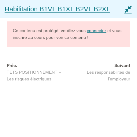
Habilitation B1VL B1XL B2VL B2XL
Aller
Aller
Menu
à
au
la
contenu
navigation
Ce contenu est protégé, veuillez vous
connecter
et vous
inscrire au cours pour voir ce contenu !
Mon compte
Accès – Mon Coach IAS IOBSP
Préc.
Suivant
TETS POSITIONNEMENT –
Les responsabilités de
Accueil
Cours
Habilitation B1VL B1XL B2VL B2XL
Accès – Mon Assistant impôts (beta)
Les risques électriques
l’employeur
Ouvrir
Capacité Assurance
le
menu
Ouvrir
Capacité Courtier IOBSP
enfant
le
menu
Ouvrir
AUDITEUR RGE
enfant
le
menu
Ouvrir
RESTAURANT