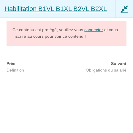
Habilitation B1VL B1XL B2VL B2XL
Aller
Aller
Menu
à
au
la
contenu
navigation
Ce contenu est protégé, veuillez vous
connecter
et vous
inscrire au cours pour voir ce contenu !
Mon compte
Accès – Mon Coach IAS IOBSP
Préc.
Suivant
Définition
Obligations du salarié
Accueil
Cours
Habilitation B1VL B1XL B2VL B2XL
Accès – Mon Assistant impôts (beta)
Ouvrir
Capacité Assurance
le
menu
Ouvrir
Capacité Courtier IOBSP
enfant
le
menu
Ouvrir
AUDITEUR RGE
enfant
le
tions
10 min
menu
Ouvrir
RESTAURANT