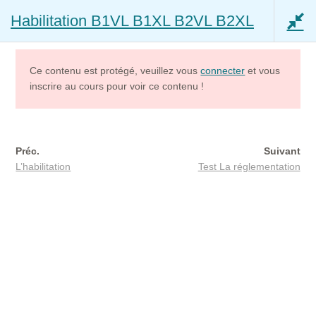
Habilitation B1VL B1XL B2VL B2XL
Aller
Aller
Menu
à
au
la
contenu
navigation
Ce contenu est protégé, veuillez vous
connecter
et vous
inscrire au cours pour voir ce contenu !
Mon compte
Accès – Mon Coach IAS IOBSP
Préc.
Suivant
tions
10 min
L’habilitation
Test La réglementation
Accueil
Cours
Habilitation B1VL B1XL B2VL B2XL
Accès – Mon Assistant impôts (beta)
Ouvrir
Capacité Assurance
le
menu
Ouvrir
Capacité Courtier IOBSP
enfant
le
menu
Ouvrir
AUDITEUR RGE
enfant
le
menu
Ouvrir
RESTAURANT