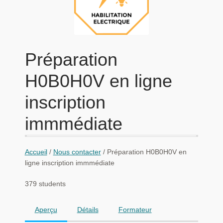
enfant
le
menu
Habilitations
enfant
Bilan de compétence
Préparation
Ouvrir
TUTO
le
H0B0H0V en ligne
menu
Ouvrir
NOTRE CENTRE
enfant
le
inscription
menu
Ouvrir
CONTACT
immmédiate
enfant
le
menu
enfant
Accueil
/
Nous contacter
/ Préparation H0B0H0V en
ligne inscription immmédiate
379 students
Aperçu
Détails
Formateur