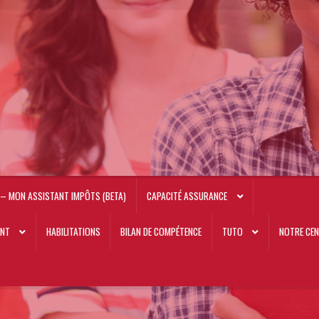
– MON ASSISTANT IMPÔTS (BETA)
CAPACITÉ ASSURANCE
ANT
HABILITATIONS
BILAN DE COMPÉTENCE
TUTO
NOTRE CEN