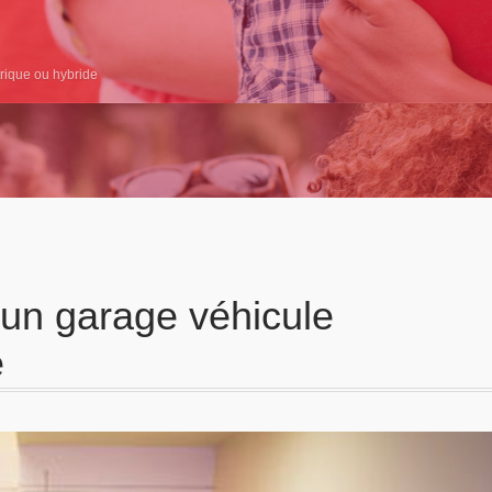
rique ou hybride
 un garage véhicule
e