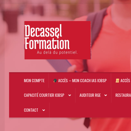
Aller
Aller
à
au
la
contenu
navigation
MON COMPTE
ACCÈS – MON COACH IAS IOBSP
ACCÈS 
CAPACITÉ COURTIER IOBSP
AUDITEUR RGE
RESTAUR
CONTACT