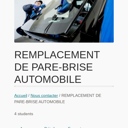
enfant
le
menu
Habilitations
enfant
Bilan de compétence
Ouvrir
TUTO
le
menu
Ouvrir
NOTRE CENTRE
REMPLACEMENT
enfant
le
menu
Ouvrir
CONTACT
DE PARE-BRISE
enfant
le
menu
AUTOMOBILE
enfant
Accueil
/
Nous contacter
/ REMPLACEMENT DE
PARE-BRISE AUTOMOBILE
4 students